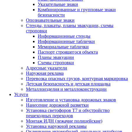
Указательные знаки
Комбинированные и групповые знаки
безопасности
Опознавательные знаки
Стенды, плакаты, планы эвакуации, схемы
строповки
Информационные стенды
Информационные таблички
Мемориальные таблички
Паспорт строящегося объекта
Планы эвакуации
Схемы строповки
Адресные указатели
Наружная реклама
Перевозка опасных грузов, контурная маркировка
Детская безопасность и детская площадка
Металлоизделия и металлоконструкции
Услуги
Изготовление и установка дорожных знаков
Нанесение дорожной разметки
Установка светофоров Т7 и обустройство
пешеходных переходов
Монтаж ИДН (лежачие полицейские)
Установка наружной рекламы
Оклеивание автомобилей, школьных автобусов