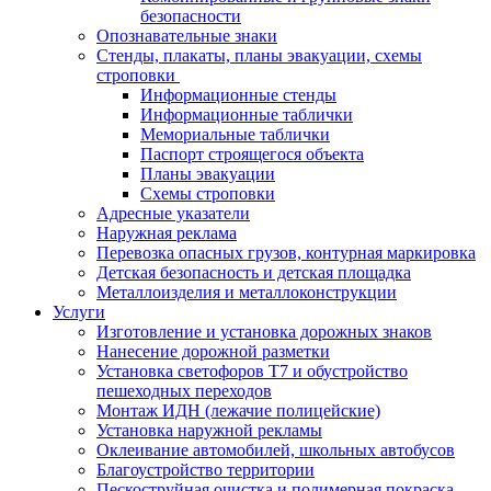
безопасности
Опознавательные знаки
Стенды, плакаты, планы эвакуации, схемы
строповки
Информационные стенды
Информационные таблички
Мемориальные таблички
Паспорт строящегося объекта
Планы эвакуации
Схемы строповки
Адресные указатели
Наружная реклама
Перевозка опасных грузов, контурная маркировка
Детская безопасность и детская площадка
Металлоизделия и металлоконструкции
Услуги
Изготовление и установка дорожных знаков
Нанесение дорожной разметки
Установка светофоров Т7 и обустройство
пешеходных переходов
Монтаж ИДН (лежачие полицейские)
Установка наружной рекламы
Оклеивание автомобилей, школьных автобусов
Благоустройство территории
Пескоструйная очистка и полимерная покраска