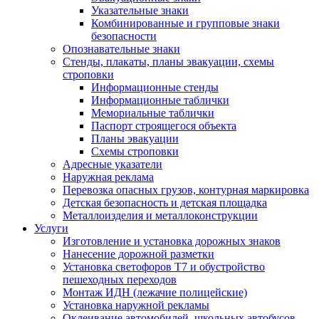
Указательные знаки
Комбинированные и групповые знаки
безопасности
Опознавательные знаки
Стенды, плакаты, планы эвакуации, схемы
строповки
Информационные стенды
Информационные таблички
Мемориальные таблички
Паспорт строящегося объекта
Планы эвакуации
Схемы строповки
Адресные указатели
Наружная реклама
Перевозка опасных грузов, контурная маркировка
Детская безопасность и детская площадка
Металлоизделия и металлоконструкции
Услуги
Изготовление и установка дорожных знаков
Нанесение дорожной разметки
Установка светофоров Т7 и обустройство
пешеходных переходов
Монтаж ИДН (лежачие полицейские)
Установка наружной рекламы
Оклеивание автомобилей, школьных автобусов