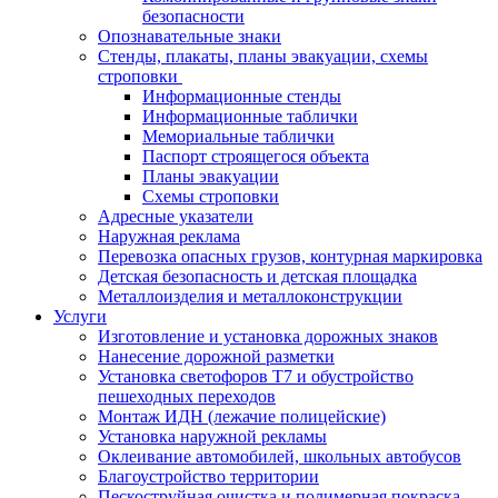
безопасности
Опознавательные знаки
Стенды, плакаты, планы эвакуации, схемы
строповки
Информационные стенды
Информационные таблички
Мемориальные таблички
Паспорт строящегося объекта
Планы эвакуации
Схемы строповки
Адресные указатели
Наружная реклама
Перевозка опасных грузов, контурная маркировка
Детская безопасность и детская площадка
Металлоизделия и металлоконструкции
Услуги
Изготовление и установка дорожных знаков
Нанесение дорожной разметки
Установка светофоров Т7 и обустройство
пешеходных переходов
Монтаж ИДН (лежачие полицейские)
Установка наружной рекламы
Оклеивание автомобилей, школьных автобусов
Благоустройство территории
Пескоструйная очистка и полимерная покраска