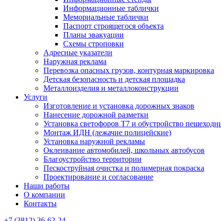
Информационные таблички
Мемориальные таблички
Паспорт строящегося объекта
Планы эвакуации
Схемы строповки
Адресные указатели
Наружная реклама
Перевозка опасных грузов, контурная маркировка
Детская безопасность и детская площадка
Металлоизделия и металлоконструкции
Услуги
Изготовление и установка дорожных знаков
Нанесение дорожной разметки
Установка светофоров Т7 и обустройство пешеходн
Монтаж ИДН (лежачие полицейские)
Установка наружной рекламы
Оклеивание автомобилей, школьных автобусов
Благоустройство территории
Пескоструйная очистка и полимерная покраска
Проектирование и согласование
Наши работы
О компании
Контакты
+7 (3812) 36-62-24