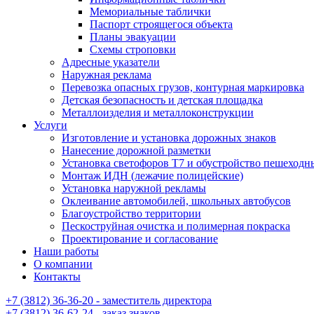
Мемориальные таблички
Паспорт строящегося объекта
Планы эвакуации
Схемы строповки
Адресные указатели
Наружная реклама
Перевозка опасных грузов, контурная маркировка
Детская безопасность и детская площадка
Металлоизделия и металлоконструкции
Услуги
Изготовление и установка дорожных знаков
Нанесение дорожной разметки
Установка светофоров Т7 и обустройство пешеходн
Монтаж ИДН (лежачие полицейские)
Установка наружной рекламы
Оклеивание автомобилей, школьных автобусов
Благоустройство территории
Пескоструйная очистка и полимерная покраска
Проектирование и согласование
Наши работы
О компании
Контакты
+7 (3812) 36-36-20 - заместитель директора
+7 (3812) 36-62-24 - заказ знаков